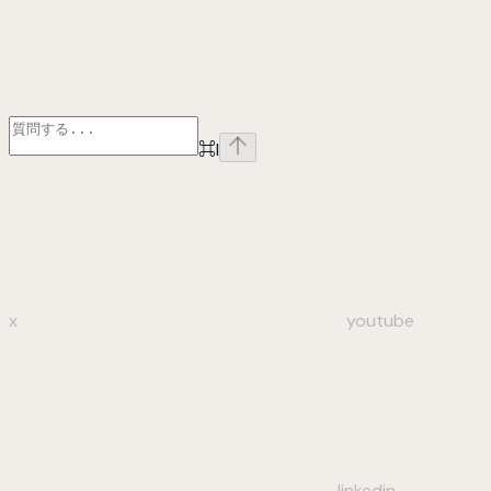
⌘
I
x
youtube
linkedin