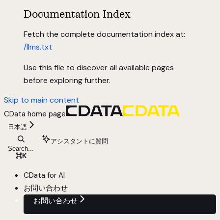
Documentation Index
Fetch the complete documentation index at:
/llms.txt
Use this file to discover all available pages
before exploring further.
Skip to main content
CData
home page
日本語
アシスタントに質問
Search...
⌘
K
CData for AI
お問い合わせ
お問い合わせ