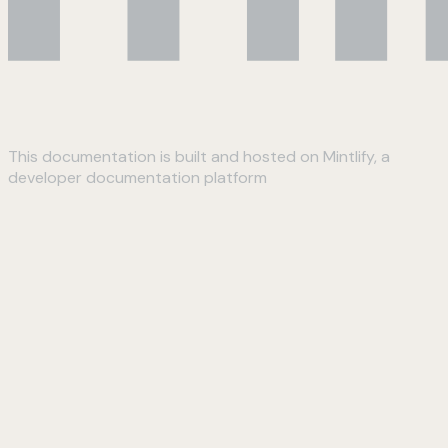
This documentation is built and hosted on Mintlify, a
developer documentation platform
Assistant
Responses
are
generated
using
AI
and
may
contain