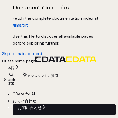
Documentation Index
Fetch the complete documentation index at:
/llms.txt
Use this file to discover all available pages
before exploring further.
Skip to main content
CData
home page
日本語
アシスタントに質問
Search...
⌘
K
CData for AI
お問い合わせ
お問い合わせ