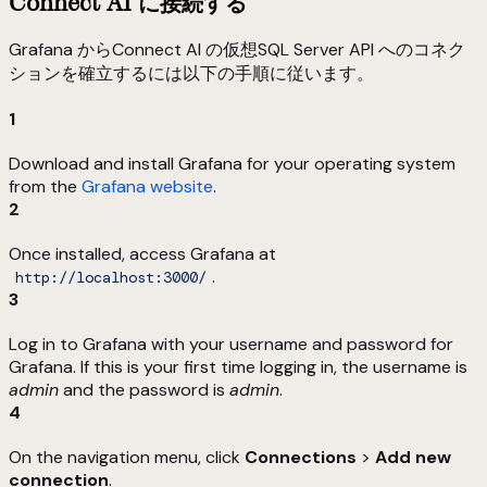
Connect AI に接続する
Grafana からConnect AI の仮想SQL Server API へのコネク
ションを確立するには以下の手順に従います。
1
Download and install Grafana for your operating system
from the
Grafana website
.
2
Once installed, access Grafana at
.
http://localhost:3000/
3
Log in to Grafana with your username and password for
Grafana. If this is your first time logging in, the username is
admin
and the password is
admin
.
4
On the navigation menu, click
Connections
>
Add new
connection
.