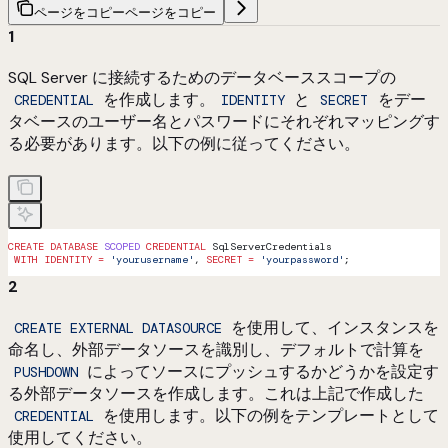
ページをコピー
ページをコピー
1
SQL Server に接続するためのデータベーススコープの
を作成します。
と
をデー
CREDENTIAL
IDENTITY
SECRET
タベースのユーザー名とパスワードにそれぞれマッピングす
る必要があります。以下の例に従ってください。
CREATE
 DATABASE
 SCOPED
 CREDENTIAL
 SqlServerCredentials
 WITH
 IDENTITY
 =
 'yourusername'
, 
SECRET
 =
 'yourpassword'
;
2
を使用して、インスタンスを
CREATE EXTERNAL DATASOURCE
命名し、外部データソースを識別し、デフォルトで計算を
によってソースにプッシュするかどうかを設定す
PUSHDOWN
る外部データソースを作成します。これは上記で作成した
を使用します。以下の例をテンプレートとして
CREDENTIAL
使用してください。