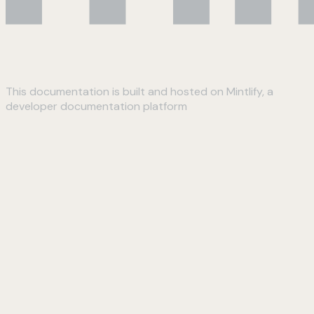
This documentation is built and hosted on Mintlify, a
developer documentation platform
Assistant
Responses
are
generated
using
AI
and
may
contain
mistakes.