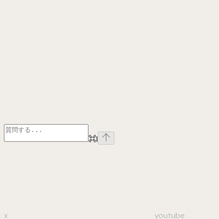
⌘
I
x
youtube