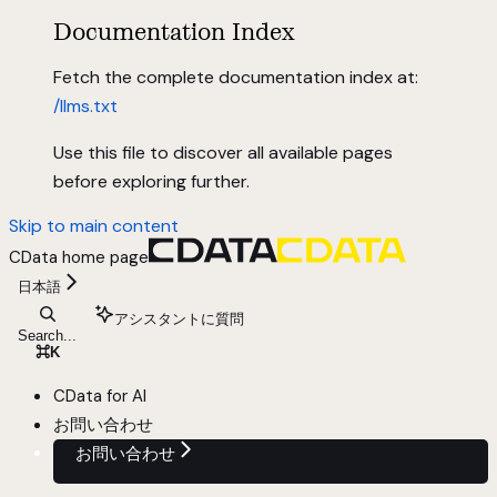
Documentation Index
Fetch the complete documentation index at:
/llms.txt
Use this file to discover all available pages
before exploring further.
Skip to main content
CData
home page
日本語
アシスタントに質問
Search...
⌘
K
CData for AI
お問い合わせ
お問い合わせ