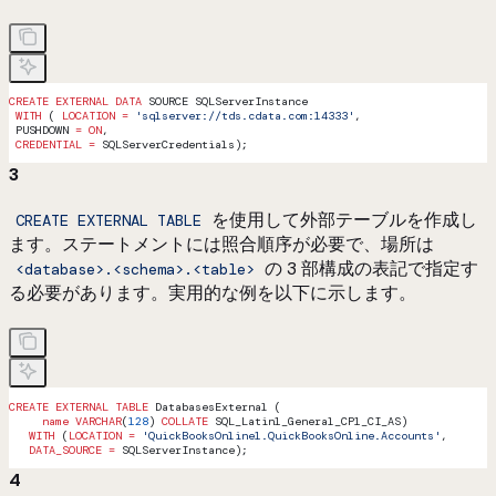
CREATE
 EXTERNAL
 DATA
 SOURCE SQLServerInstance
 WITH
 ( 
LOCATION
 =
 'sqlserver://tds.cdata.com:14333'
,
 PUSHDOWN 
=
 ON
,
 CREDENTIAL
 =
 SQLServerCredentials);
3
を使用して外部テーブルを作成し
CREATE EXTERNAL TABLE
ます。ステートメントには照合順序が必要で、場所は
の 3 部構成の表記で指定す
<database>.<schema>.<table>
る必要があります。実用的な例を以下に示します。
CREATE
 EXTERNAL
 TABLE
 DatabasesExternal (
     name
 VARCHAR
(
128
) 
COLLATE
 SQL_Latin1_General_CP1_CI_AS)
   WITH
 (
LOCATION
 =
 'QuickBooksOnline1.QuickBooksOnline.Accounts'
,
   DATA_SOURCE
 =
 SQLServerInstance);
4