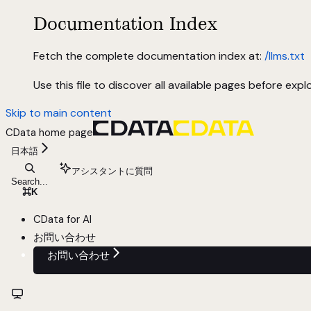
Documentation Index
Fetch the complete documentation index at:
/llms.txt
Use this file to discover all available pages before explo
Skip to main content
CData
home page
日本語
アシスタントに質問
Search...
⌘
K
CData for AI
お問い合わせ
お問い合わせ