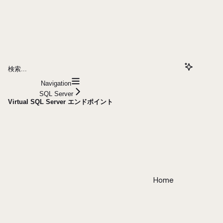
検索...
Navigation
SQL Server
Virtual SQL Server エンドポイント
Home