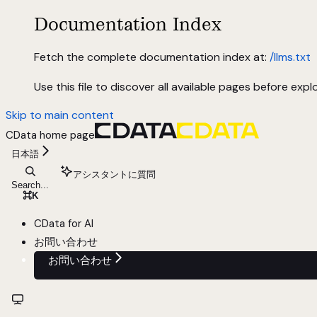
Documentation Index
Fetch the complete documentation index at:
/llms.txt
Use this file to discover all available pages before explo
Skip to main content
CData
home page
日本語
アシスタントに質問
Search...
⌘
K
CData for AI
お問い合わせ
お問い合わせ