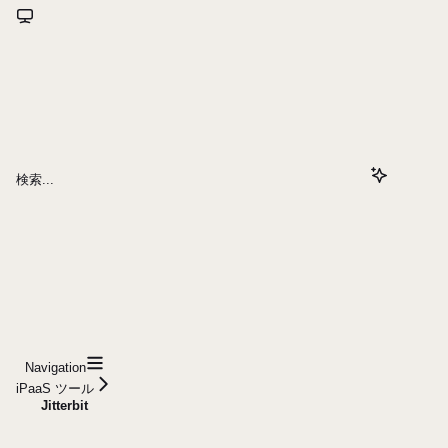
検索...
Navigation
iPaaS ツール
Jitterbit