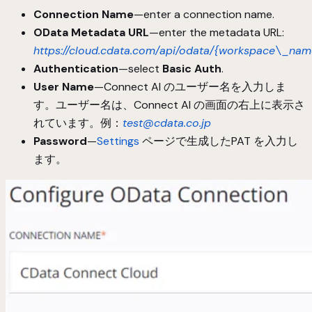
Connection Name
—enter a connection name.
OData Metadata URL
—enter the metadata URL:
https://cloud.cdata.com/api/odata/{workspace\_na
Authentication
—select
Basic Auth
.
User Name
—Connect AI のユーザー名を入力しま
す。ユーザー名は、Connect AI の画面の右上に表示さ
れています。例：
test@cdata.co.jp
Password
—
Settings
ページで生成したPAT を入力し
ます。