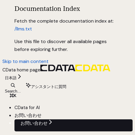
Documentation Index
Fetch the complete documentation index at:
/llms.txt
Use this file to discover all available pages
before exploring further.
Skip to main content
CData
home page
日本語
アシスタントに質問
Search...
⌘
K
CData for AI
お問い合わせ
お問い合わせ