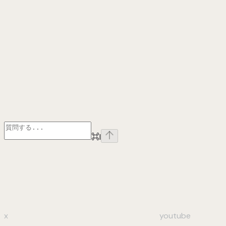
⌘
I
x
youtube