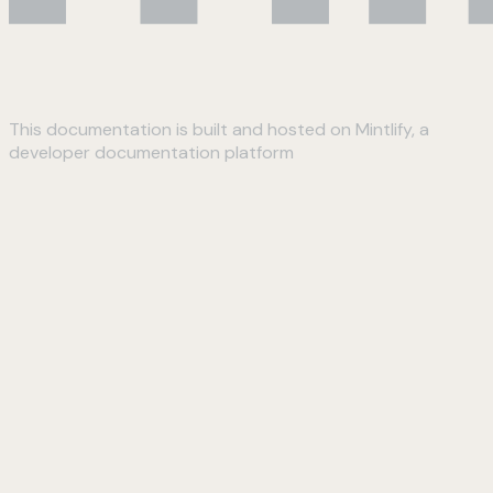
This documentation is built and hosted on Mintlify, a
developer documentation platform
Assistant
Responses
are
generated
using
AI
and
may
contain
mistakes.