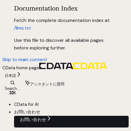
Documentation Index
Fetch the complete documentation index at:
/llms.txt
Use this file to discover all available pages
before exploring further.
Skip to main content
CData
home page
日本語
アシスタントに質問
Search...
⌘
K
CData for AI
お問い合わせ
お問い合わせ