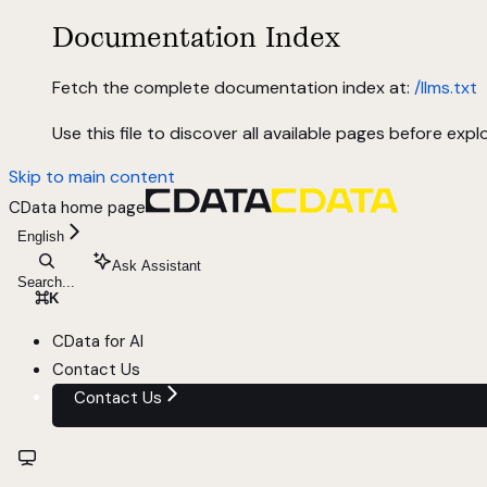
Documentation Index
Fetch the complete documentation index at:
/llms.txt
Use this file to discover all available pages before explo
Skip to main content
CData
home page
English
Ask Assistant
Search...
⌘
K
CData for AI
Contact Us
Contact Us