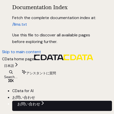
Documentation Index
Fetch the complete documentation index at:
/llms.txt
Use this file to discover all available pages
before exploring further.
Skip to main content
CData
home page
日本語
アシスタントに質問
Search...
⌘
K
CData for AI
お問い合わせ
お問い合わせ