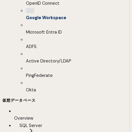
OpenID Connect
Google Workspace
Microsoft Entra ID
ADFS
Active Directory/LDAP
PingFederate
Okta
仮想データベース
Overview
SQL Server