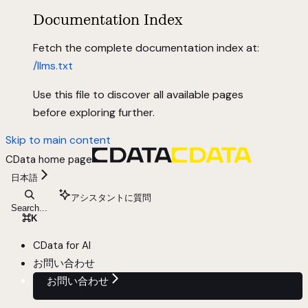
Documentation Index
Fetch the complete documentation index at:
/llms.txt
Use this file to discover all available pages
before exploring further.
Skip to main content
CData
home page
日本語
アシスタントに質問
Search...
⌘
K
CData for AI
お問い合わせ
お問い合わせ