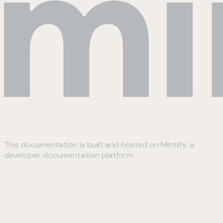
This documentation is built and hosted on Mintlify, a
developer documentation platform
Assistant
Responses