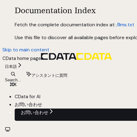
Documentation Index
Fetch the complete documentation index at:
/llms.txt
Use this file to discover all available pages before explo
Skip to main content
CData
home page
日本語
アシスタントに質問
Search...
⌘
K
CData for AI
お問い合わせ
お問い合わせ