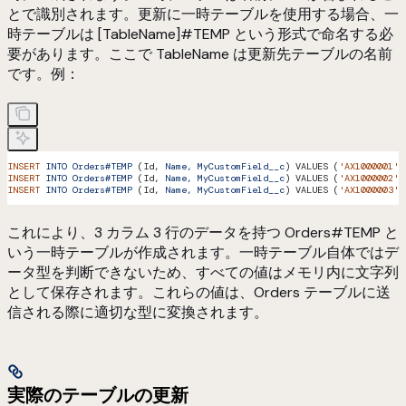
とで識別されます。更新に一時テーブルを使用する場合、一
時テーブルは [TableName]#TEMP という形式で命名する必
要があります。ここで TableName は更新先テーブルの名前
です。例：
INSERT
 INTO
 Orders#TEMP
 (Id, 
Name,
 MyCustomField__c
) VALUES (
'AX1000001'
,
INSERT
 INTO
 Orders#TEMP
 (Id, 
Name,
 MyCustomField__c
) VALUES (
'AX1000002'
,
INSERT
 INTO
 Orders#TEMP
 (Id, 
Name,
 MyCustomField__c
) VALUES (
'AX1000003'
,
これにより、3 カラム 3 行のデータを持つ Orders#TEMP と
いう一時テーブルが作成されます。一時テーブル自体ではデ
ータ型を判断できないため、すべての値はメモリ内に文字列
として保存されます。これらの値は、Orders テーブルに送
信される際に適切な型に変換されます。
実際のテーブルの更新