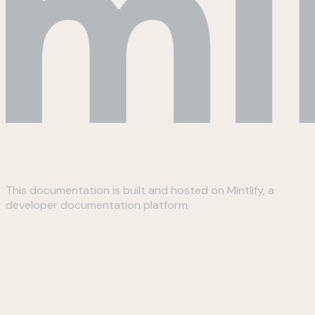
This documentation is built and hosted on Mintlify, a
developer documentation platform
Assistant
Responses
are