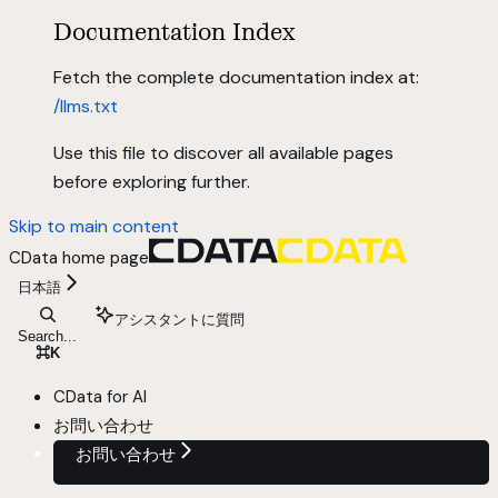
Documentation Index
Fetch the complete documentation index at:
/llms.txt
Use this file to discover all available pages
before exploring further.
Skip to main content
CData
home page
日本語
アシスタントに質問
Search...
⌘
K
CData for AI
お問い合わせ
お問い合わせ