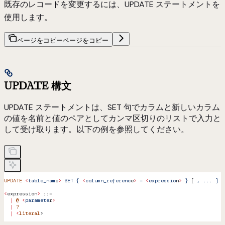
既存のレコードを変更するには、UPDATE ステートメントを
使用します。
ページをコピー
ページをコピー
UPDATE 構文
UPDATE ステートメントは、SET 句でカラムと新しいカラム
の値を名前と値のペアとしてカンマ区切りのリストで入力と
して受け取ります。以下の例を参照してください。
UPDATE
 <
table_nam
e
>
 SET
 {
 <
column_referenc
e
>
 =
 <
expressio
n
>
 }
 [ 
,
 ...
 ]
 W
<
expression
>
 ::=
  |
 @
 <
paramete
r
>
  |
 ?
  |
 <
literal
>