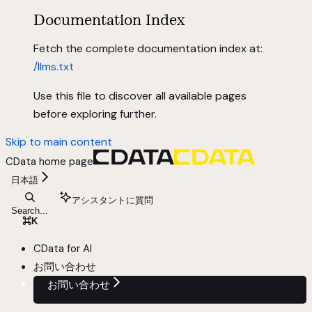
Documentation Index
Fetch the complete documentation index at:
/llms.txt
Use this file to discover all available pages
before exploring further.
Skip to main content
CData
home page
日本語
アシスタントに質問
Search...
⌘
K
CData for AI
お問い合わせ
お問い合わせ