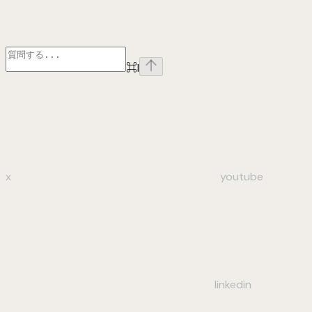
⌘
I
x
youtube
linkedin