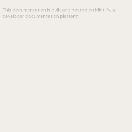
This documentation is built and hosted on Mintlify, a
developer documentation platform
Assistant
Responses
are
generated
using
AI
and
may
contain
mistakes.
Suggestions
How do I
connect to