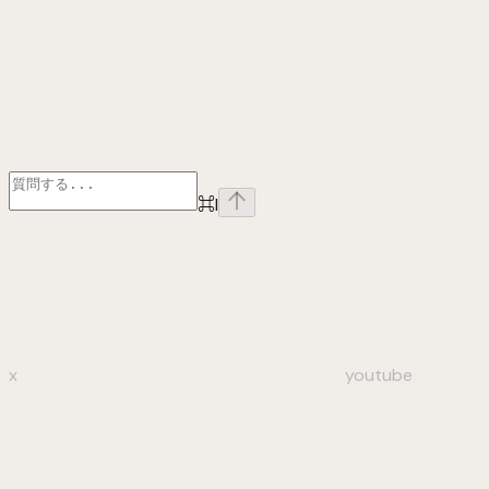
⌘
I
x
youtube