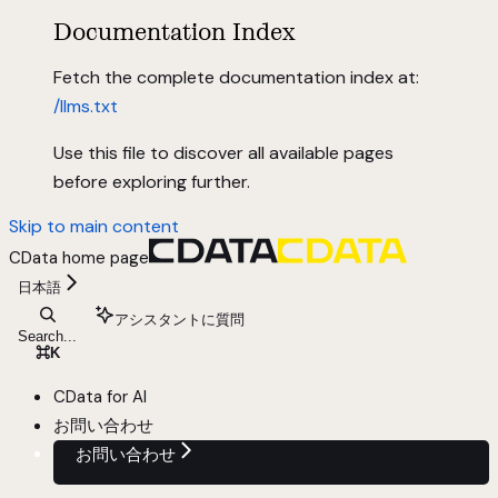
Documentation Index
Fetch the complete documentation index at:
/llms.txt
Use this file to discover all available pages
before exploring further.
Skip to main content
CData
home page
日本語
アシスタントに質問
Search...
⌘
K
CData for AI
お問い合わせ
お問い合わせ