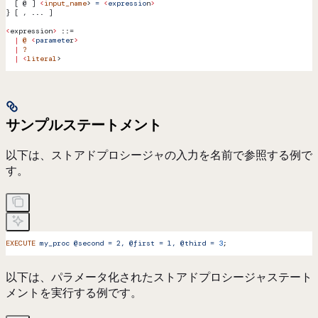
  [ @ ] 
<
input_name
> 
=
 <
expressio
n
>
} [ , ... ]
<
expression
>
 ::=
  |
 @
 <
paramete
r
>
  |
 ?
  |
 <
literal
>
サンプルステートメント
以下は、ストアドプロシージャの入力を名前で参照する例で
す。
EXECUTE
 my_proc
 @second
 =
 2,
 @first
 =
 1,
 @third
 =
 3
;
以下は、パラメータ化されたストアドプロシージャステート
メントを実行する例です。