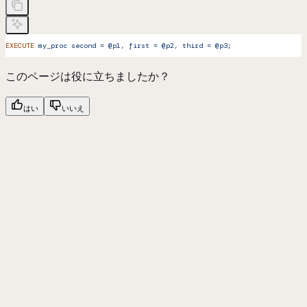
EXECUTE
 my_proc
 second
 =
 @p1,
 first
 =
 @p2,
 third
 =
 @p3
;
このページは役に立ちましたか？
はい
いいえ