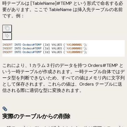
時テーブルは [TableName]#TEMP という形式で命名する必
要があります。ここで TableName は挿入先テーブルの名前
です。例：
INSERT
 INTO
 Orders#TEMP
 (Id) VALUES (
'AX1000001'
);
INSERT
 INTO
 Orders#TEMP
 (Id) VALUES (
'AX1000002'
);
INSERT
 INTO
 Orders#TEMP
 (Id) VALUES (
'AX1000003'
);
これにより、1 カラム 3 行のデータを持つ Orders#TEMP と
いう一時テーブルが作成されます。一時テーブル自体ではデ
ータ型を判断できないため、すべての値はメモリ内に文字列
として保存されます。これらの値は、Orders テーブルに送
信される際に適切な型に変換されます。
実際のテーブルからの削除