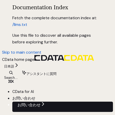
Documentation Index
Fetch the complete documentation index at:
/llms.txt
Use this file to discover all available pages
before exploring further.
Skip to main content
CData
home page
日本語
アシスタントに質問
Search...
⌘
K
CData for AI
お問い合わせ
お問い合わせ