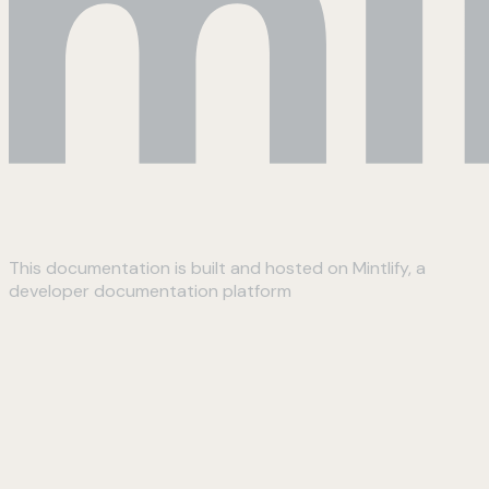
This documentation is built and hosted on Mintlify, a
developer documentation platform
Assistant
Responses
are
generated