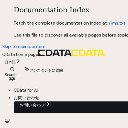
Documentation Index
Fetch the complete documentation index at:
/llms.txt
Use this file to discover all available pages before explo
Skip to main content
CData
home page
日本語
アシスタントに質問
Search...
⌘
K
CData for AI
お問い合わせ
お問い合わせ