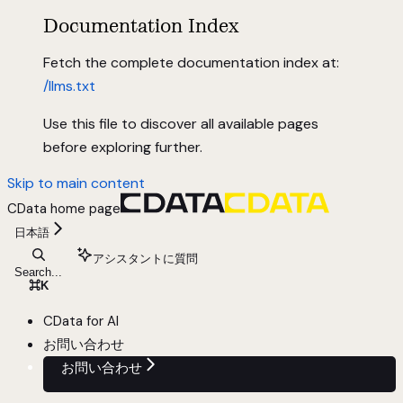
Documentation Index
Fetch the complete documentation index at:
/llms.txt
Use this file to discover all available pages
before exploring further.
Skip to main content
CData
home page
日本語
アシスタントに質問
Search...
⌘
K
CData for AI
お問い合わせ
お問い合わせ