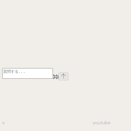
⌘
I
x
youtube