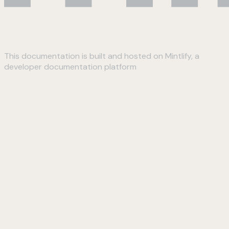
This documentation is built and hosted on Mintlify, a
developer documentation platform
Assistant
Responses
are
generated
using
AI
and
may
contain
mistakes.