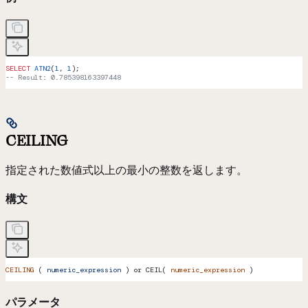
SELECT
 ATN2
(
1
, 
1
);
-- Result: 0.785398163397448
CEILING
指定された数値式以上の最小の整数を返します。
構文
CEILING
 ( 
numeric_expression
 ) or CEIL( 
numeric_expression
 )
パラメータ