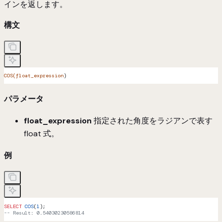
インを返します。
構文
COS(float_expression
)
パラメータ
float_expression
指定された角度をラジアンで表す
float 式。
例
SELECT
 COS
(
1
);
-- Result: 0.54030230586814