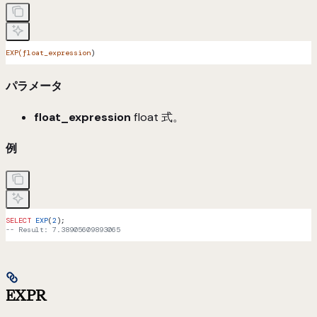
EXP(float_expression
)
パラメータ
float_expression
float 式。
例
SELECT
 EXP
(
2
);
-- Result: 7.38905609893065
EXPR