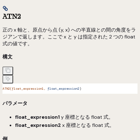
ATN2
正の x 軸と、原点から点 (y, x) への半直線との間の角度をラ
ジアンで返します。ここで x と y は指定された 2 つの float
式の値です。
構文
ATN2(float_expression1,
 float_expression2
)
パラメータ
float_expression1
y 座標となる float 式。
float_expression2
x 座標となる float 式。
例