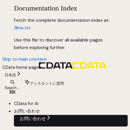
Documentation Index
Fetch the complete documentation index at:
/llms.txt
Use this file to discover all available pages
before exploring further.
Skip to main content
CData
home page
日本語
アシスタントに質問
Search...
⌘
K
CData for AI
お問い合わせ
お問い合わせ