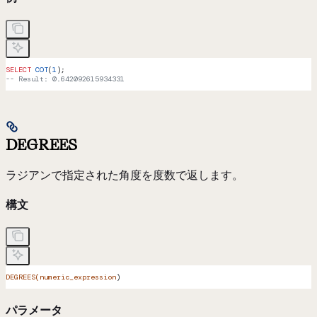
SELECT
 COT
(
1
);
-- Result: 0.642092615934331
DEGREES
ラジアンで指定された角度を度数で返します。
構文
DEGREES(numeric_expression
)
パラメータ