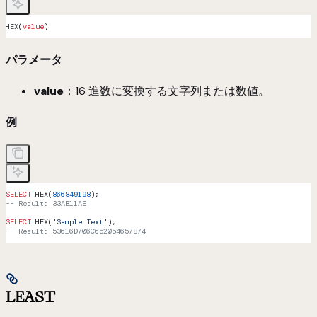
HEX(
value
)
パラメータ
value
：16 進数に変換する文字列または数値。
例
SELECT
 HEX(
866849198
);
-- Result: 33AB11AE
SELECT
 HEX(
'Sample Text'
);
-- Result: 53616D706C652054657874
LEAST