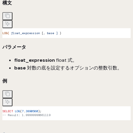
構文
LOG(
 float_expression
 [, 
base
 ]
 )
パラメータ
float_expression
float 式。
base
対数の底を設定するオプションの整数引数。
例
SELECT
 LOG
(
7
.
3890560
);
-- Result: 1.99999998661119