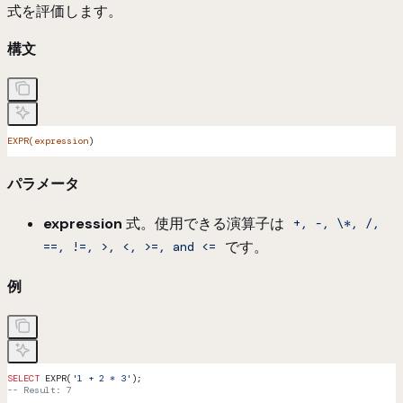
式を評価します。
構文
EXPR(expression
)
パラメータ
expression
式。使用できる演算子は
+, -, \*, /,
です。
==, !=, >, <, >=, and <=
例
SELECT
 EXPR(
'1 + 2 * 3'
);
-- Result: 7