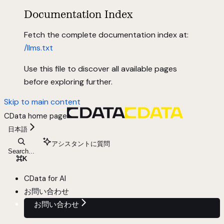
Documentation Index
Fetch the complete documentation index at:
/llms.txt
Use this file to discover all available pages
before exploring further.
Skip to main content
CData
home page
日本語
アシスタントに質問
Search...
⌘
K
CData for AI
お問い合わせ
お問い合わせ