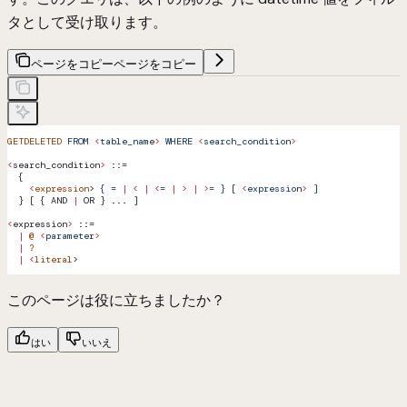
タとして受け取ります。
ページをコピー
ページをコピー
GETDELETED
 FROM
 <
table_nam
e
>
 WHERE
 <
search_conditio
n
>
<
search_condition
>
 ::=
  {
    <
expression
> 
{
 =
 |
 <
 |
 <
=
 |
 >
 |
 >
=
 }
 [ 
<
expressio
n
>
 ]
  } [ { AND 
|
 OR } ... ]
<
expression
>
 ::=
  |
 @
 <
paramete
r
>
  |
 ?
  |
 <
literal
>
このページは役に立ちましたか？
はい
いいえ