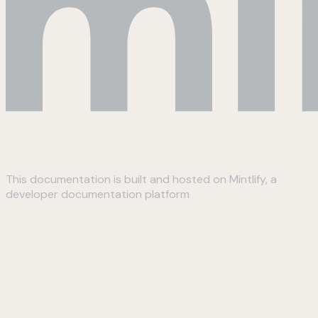
This documentation is built and hosted on Mintlify, a
developer documentation platform
Assistant
Responses
are
generated