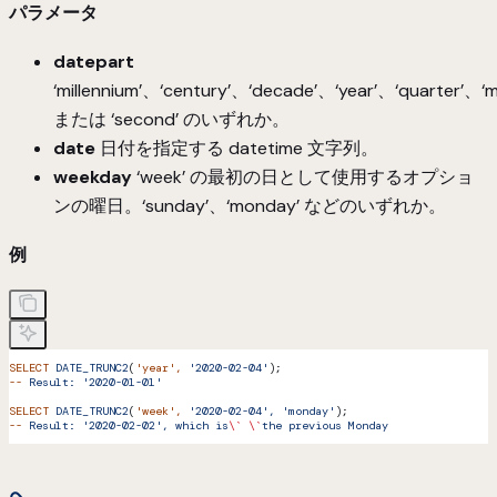
パラメータ
datepart
‘millennium’、‘century’、‘decade’、‘year’、‘quarter’、
または ‘second’ のいずれか。
date
日付を指定する datetime 文字列。
weekday
‘week’ の最初の日として使用するオプショ
ンの曜日。‘sunday’、‘monday’ などのいずれか。
例
SELECT
 DATE_TRUNC2
(
'year'
,
 '2020-02-04'
);
--
 Result:
 '2020-01-01'
SELECT
 DATE_TRUNC2
(
'week'
,
 '2020-02-04',
 'monday'
);
--
 Result:
 '2020-02-02',
 which
 is
\`
 \`
the
 previous
 Monday