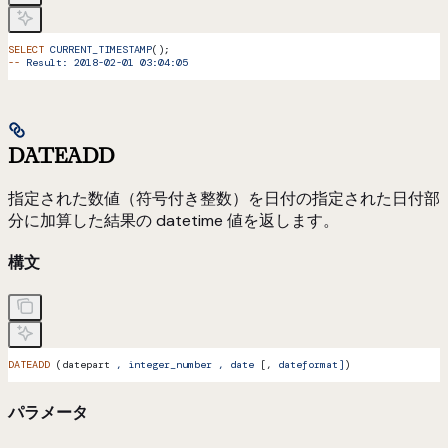
SELECT
 CURRENT_TIMESTAMP
();
--
 Result:
 2018-02-01
 03:04:05
DATEADD
指定された数値（符号付き整数）を日付の指定された日付部
分に加算した結果の datetime 値を返します。
構文
DATEADD
 (datepart 
,
 integer_number
 ,
 date
 [, 
dateformat]
)
パラメータ