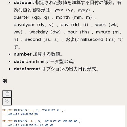
datepart
指定された数値を加算する日付の部分。有
効な値と省略形は、year（yy、yyyy）、
quarter（qq、q）、month（mm、m）、
dayofyear（dy、y）、day（dd、d）、week（wk、
ww）、weekday（dw）、hour（hh）、minute（mi、
n）、second（ss、s）、および millisecond（ms）で
す。
number
加算する数値。
date
datetime データ型の式。
dateformat
オプションの出力日付形式。
例
SELECT
 DATEADD
(
'd'
,
 5,
 '2018-02-01'
);
--
 Result:
 2018-02-06
SELECT
 DATEADD
(
'hh'
,
 5,
 '2018-02-01 00:00:00'
);
--
 Result:
 2018-02-01
 05:00:00