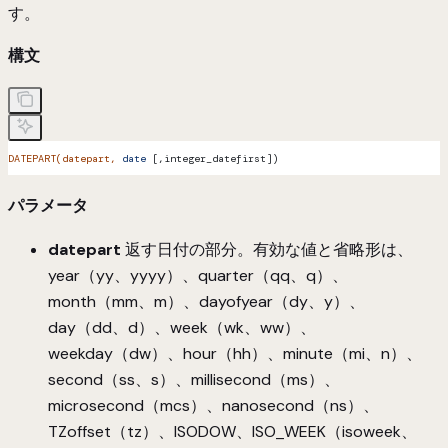
す。
構文
DATEPART(datepart,
 date
 [,integer_datefirst])
パラメータ
datepart
返す日付の部分。有効な値と省略形は、
year（yy、yyyy）、quarter（qq、q）、
month（mm、m）、dayofyear（dy、y）、
day（dd、d）、week（wk、ww）、
weekday（dw）、hour（hh）、minute（mi、n）、
second（ss、s）、millisecond（ms）、
microsecond（mcs）、nanosecond（ns）、
TZoffset（tz）、ISODOW、ISO_WEEK（isoweek、