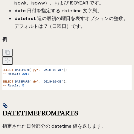
isowk、isoww）、および ISOYEAR です。
date
日付を指定する datetime 文字列。
datefirst
週の最初の曜日を表すオプションの整数。
デフォルトは 7（日曜日）です。
例
SELECT
 DATEPART
(
'yy'
,
 '2018-02-01'
);
--
 Result:
 2018
SELECT
 DATEPART
(
'dw'
,
 '2018-02-01'
);
--
 Result:
 5
DATETIMEFROMPARTS
指定された日付部分の datetime 値を返します。