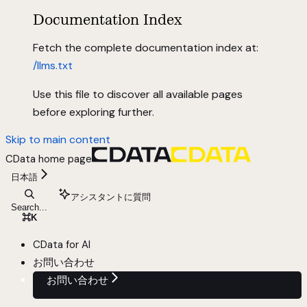
Documentation Index
Fetch the complete documentation index at:
/llms.txt
Use this file to discover all available pages
before exploring further.
Skip to main content
CData
home page
日本語
アシスタントに質問
Search...
⌘
K
CData for AI
お問い合わせ
お問い合わせ