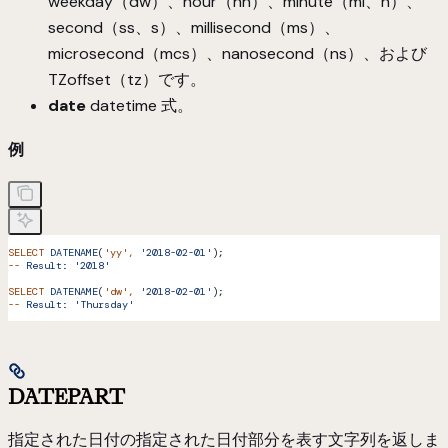
weekday（dw）、hour（hh）、minute（mi、n）、
second（ss、s）、millisecond（ms）、
microsecond（mcs）、nanosecond（ns）、および
TZoffset（tz）です。
date
datetime 式。
例
SELECT
 DATENAME
(
'yy'
,
 '2018-02-01'
);
--
 Result:
 '2018'
SELECT
 DATENAME
(
'dw'
,
 '2018-02-01'
);
--
 Result:
 'Thursday'
DATEPART
指定された日付の指定された日付部分を表す文字列を返しま