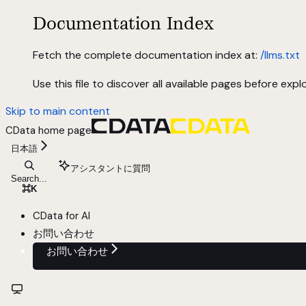
Documentation Index
Fetch the complete documentation index at:
/llms.txt
Use this file to discover all available pages before explo
Skip to main content
CData
home page
日本語
アシスタントに質問
Search...
⌘
K
CData for AI
お問い合わせ
お問い合わせ