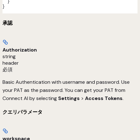
  }
}
承認
Authorization
string
header
必須
Basic Authentication with username and password. Use
your PAT as the password. You can get your PAT from
Connect AI by selecting
Settings
>
Access Tokens
.
クエリパラメータ
workspace