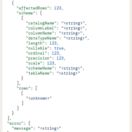
    {
      "affectedRows"
: 
123
,
      "schema"
: [
        {
          "catalogName"
: 
"<string>"
,
          "columnLabel"
: 
"<string>"
,
          "columnName"
: 
"<string>"
,
          "dataTypeName"
: 
"<string>"
,
          "length"
: 
123
,
          "nullable"
: 
true
,
          "ordinal"
: 
123
,
          "precision"
: 
123
,
          "scale"
: 
123
,
          "schemaName"
: 
"<string>"
,
          "tableName"
: 
"<string>"
        }
      ],
      "rows"
: [
        [
          "<unknown>"
        ]
      ]
    }
  ],
  "error"
: {
    "message"
: 
"<string>"