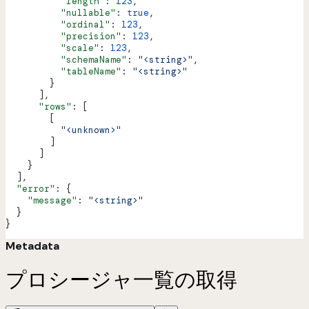
          "length"
: 
123
,
          "nullable"
: 
true
,
          "ordinal"
: 
123
,
          "precision"
: 
123
,
          "scale"
: 
123
,
          "schemaName"
: 
"<string>"
,
          "tableName"
: 
"<string>"
        }
      ],
      "rows"
: [
        [
          "<unknown>"
        ]
      ]
    }
  ],
  "error"
: {
    "message"
: 
"<string>"
  }
}
Metadata
プロシージャ一覧の取得