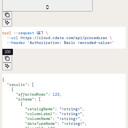
curl
 --request
 GET
 \
  --url
 https://cloud.cdata.com/api/procedures
 \
  --header
 'Authorization: Basic <encoded-value>'
200
{
  "results"
: [
    {
      "affectedRows"
: 
123
,
      "schema"
: [
        {
          "catalogName"
: 
"<string>"
,
          "columnLabel"
: 
"<string>"
,
          "columnName"
: 
"<string>"
,
          "dataTypeName"
: 
"<string>"
,