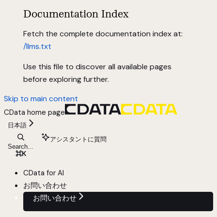
Documentation Index
Fetch the complete documentation index at:
/llms.txt
Use this file to discover all available pages
before exploring further.
Skip to main content
CData
home page
日本語
アシスタントに質問
Search...
⌘
K
CData for AI
お問い合わせ
お問い合わせ