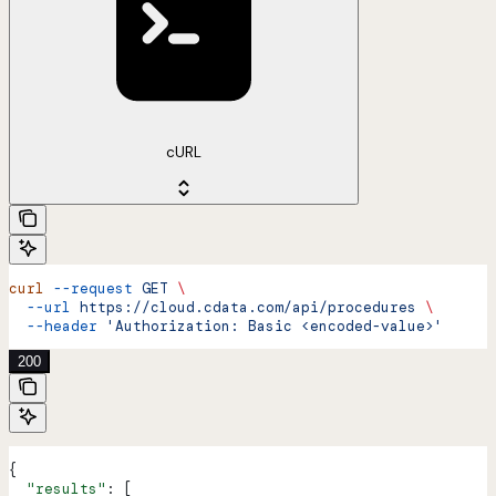
cURL
curl
 --request
 GET
 \
  --url
 https://cloud.cdata.com/api/procedures
 \
  --header
 'Authorization: Basic <encoded-value>'
200
{
  "results"
: [