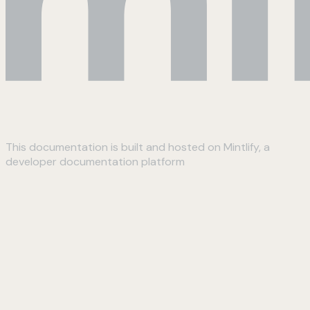
This documentation is built and hosted on Mintlify, a
developer documentation platform
Assistant
Responses
are
generated
using
AI