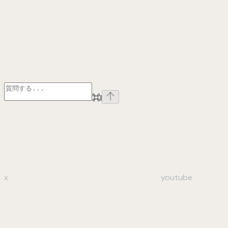
⌘
I
x
youtube