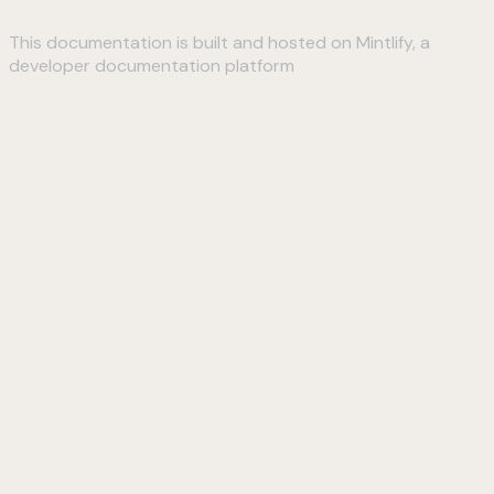
This documentation is built and hosted on Mintlify, a
developer documentation platform
Assistant
Responses
are
generated
using
AI
and
may
contain
mistakes.
Suggestions
How do I
connect to