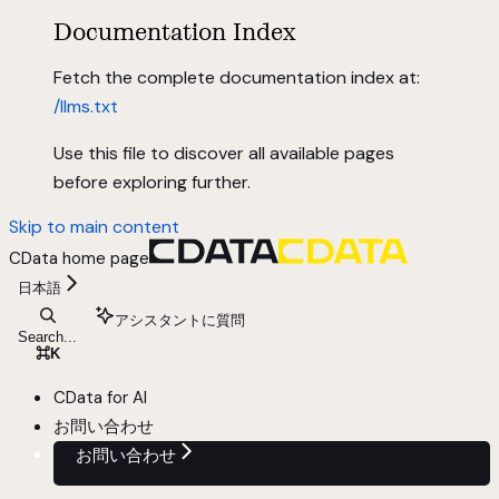
Documentation Index
Fetch the complete documentation index at:
/llms.txt
Use this file to discover all available pages
before exploring further.
Skip to main content
CData
home page
日本語
アシスタントに質問
Search...
⌘
K
CData for AI
お問い合わせ
お問い合わせ