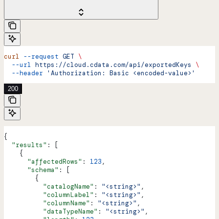
curl
 --request
 GET
 \
  --url
 https://cloud.cdata.com/api/exportedKeys
 \
  --header
 'Authorization: Basic <encoded-value>'
200
{
  "results"
: [
    {
      "affectedRows"
: 
123
,
      "schema"
: [
        {
          "catalogName"
: 
"<string>"
,
          "columnLabel"
: 
"<string>"
,
          "columnName"
: 
"<string>"
,
          "dataTypeName"
: 
"<string>"
,