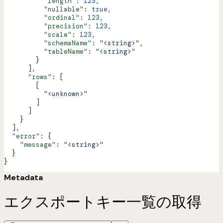
          "length"
: 
123
,
          "nullable"
: 
true
,
          "ordinal"
: 
123
,
          "precision"
: 
123
,
          "scale"
: 
123
,
          "schemaName"
: 
"<string>"
,
          "tableName"
: 
"<string>"
        }
      ],
      "rows"
: [
        [
          "<unknown>"
        ]
      ]
    }
  ],
  "error"
: {
    "message"
: 
"<string>"
  }
}
Metadata
エクスポートキー一覧の取得