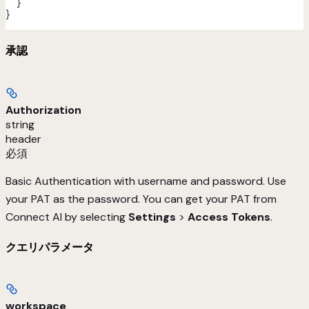
  }
}
承認
Authorization
string
header
必須
Basic Authentication with username and password. Use
your PAT as the password. You can get your PAT from
Connect AI by selecting
Settings
>
Access Tokens
.
クエリパラメータ
workspace