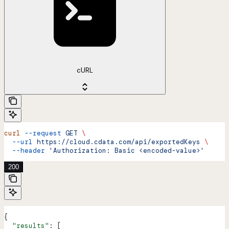
cURL
curl
 --request
 GET
 \
  --url
 https://cloud.cdata.com/api/exportedKeys
 \
  --header
 'Authorization: Basic <encoded-value>'
200
{
  "results"
: [