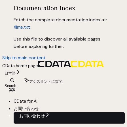
Documentation Index
Fetch the complete documentation index at:
/llms.txt
Use this file to discover all available pages
before exploring further.
Skip to main content
CData
home page
日本語
アシスタントに質問
Search...
⌘
K
CData for AI
お問い合わせ
お問い合わせ