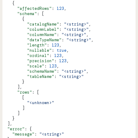
    {
      "affectedRows"
: 
123
,
      "schema"
: [
        {
          "catalogName"
: 
"<string>"
,
          "columnLabel"
: 
"<string>"
,
          "columnName"
: 
"<string>"
,
          "dataTypeName"
: 
"<string>"
,
          "length"
: 
123
,
          "nullable"
: 
true
,
          "ordinal"
: 
123
,
          "precision"
: 
123
,
          "scale"
: 
123
,
          "schemaName"
: 
"<string>"
,
          "tableName"
: 
"<string>"
        }
      ],
      "rows"
: [
        [
          "<unknown>"
        ]
      ]
    }
  ],
  "error"
: {
    "message"
: 
"<string>"