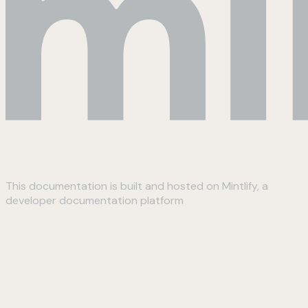
This documentation is built and hosted on Mintlify, a
developer documentation platform
Assistant
Responses
are