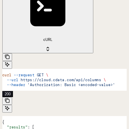
cURL
curl
 --request
 GET
 \
  --url
 https://cloud.cdata.com/api/columns
 \
  --header
 'Authorization: Basic <encoded-value>'
200
{
  "results"
: [