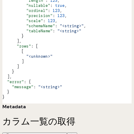
          "length"
: 
123
,
          "nullable"
: 
true
,
          "ordinal"
: 
123
,
          "precision"
: 
123
,
          "scale"
: 
123
,
          "schemaName"
: 
"<string>"
,
          "tableName"
: 
"<string>"
        }
      ],
      "rows"
: [
        [
          "<unknown>"
        ]
      ]
    }
  ],
  "error"
: {
    "message"
: 
"<string>"
  }
}
Metadata
カラム一覧の取得