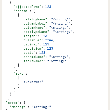
    {
      "affectedRows"
: 
123
,
      "schema"
: [
        {
          "catalogName"
: 
"<string>"
,
          "columnLabel"
: 
"<string>"
,
          "columnName"
: 
"<string>"
,
          "dataTypeName"
: 
"<string>"
,
          "length"
: 
123
,
          "nullable"
: 
true
,
          "ordinal"
: 
123
,
          "precision"
: 
123
,
          "scale"
: 
123
,
          "schemaName"
: 
"<string>"
,
          "tableName"
: 
"<string>"
        }
      ],
      "rows"
: [
        [
          "<unknown>"
        ]
      ]
    }
  ],
  "error"
: {
    "message"
: 
"<string>"