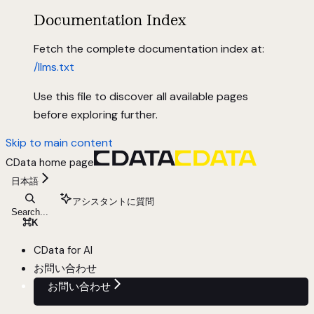
Documentation Index
Fetch the complete documentation index at:
/llms.txt
Use this file to discover all available pages
before exploring further.
Skip to main content
CData
home page
日本語
アシスタントに質問
Search...
⌘
K
CData for AI
お問い合わせ
お問い合わせ