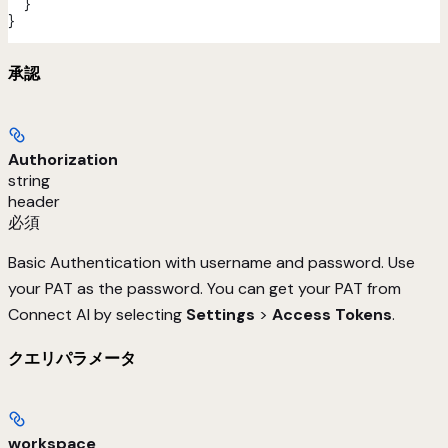
  }
}
承認
Authorization
string
header
必須
Basic Authentication with username and password. Use
your PAT as the password. You can get your PAT from
Connect AI by selecting
Settings
>
Access Tokens
.
クエリパラメータ
workspace