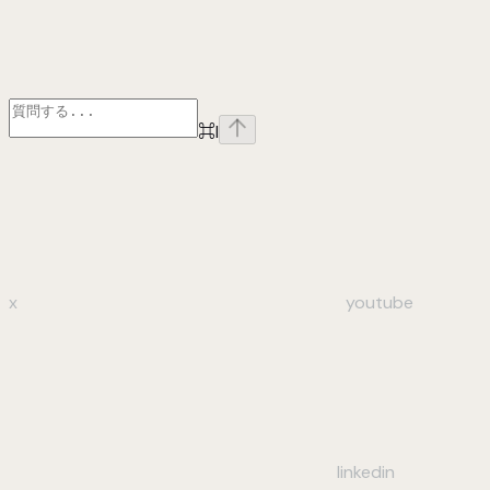
⌘
I
x
youtube
linkedin