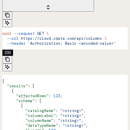
curl
 --request
 GET
 \
  --url
 https://cloud.cdata.com/api/columns
 \
  --header
 'Authorization: Basic <encoded-value>'
200
{
  "results"
: [
    {
      "affectedRows"
: 
123
,
      "schema"
: [
        {
          "catalogName"
: 
"<string>"
,
          "columnLabel"
: 
"<string>"
,
          "columnName"
: 
"<string>"
,
          "dataTypeName"
: 
"<string>"
,