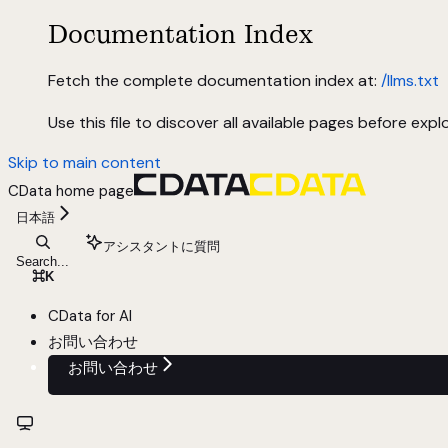
Documentation Index
Fetch the complete documentation index at:
/llms.txt
Use this file to discover all available pages before explo
Skip to main content
CData
home page
日本語
アシスタントに質問
Search...
⌘
K
CData for AI
お問い合わせ
お問い合わせ