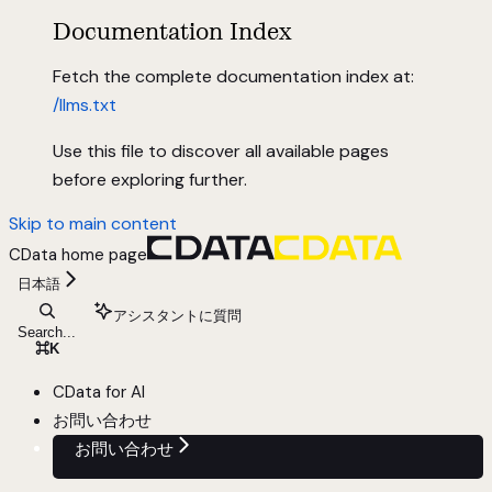
Documentation Index
Fetch the complete documentation index at:
/llms.txt
Use this file to discover all available pages
before exploring further.
Skip to main content
CData
home page
日本語
アシスタントに質問
Search...
⌘
K
CData for AI
お問い合わせ
お問い合わせ