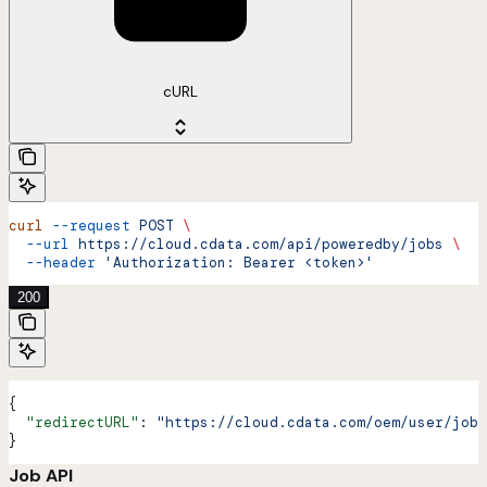
cURL
curl
 --request
 POST
 \
  --url
 https://cloud.cdata.com/api/poweredby/jobs
 \
  --header
 'Authorization: Bearer <token>'
200
{
  "redirectURL"
: 
"https://cloud.cdata.com/oem/user/jobs
}
Job API