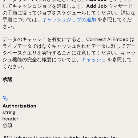
してキャッシュジョブを追加します。
Add Job
ウィザード
の手順に従ってジョブをスケジュールしてください。詳細な
手順については、
キャッシュジョブの追加
を参照してくだ
さい。
データのキャッシュを有効にすると、Connect AI Embed は
ライブデータではなくキャッシュされたデータに対してデー
タベースクエリを実行することに注意してください。キャッ
シュ機能の完全な概要については、
キャッシュ
を参照して
ください。
承認
Authorization
string
header
必須
JWT token authentication. Include the token in the