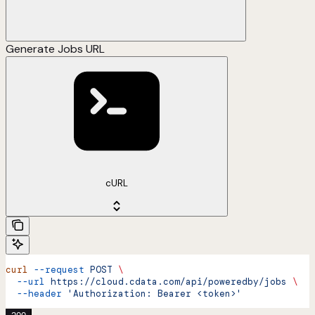
Generate Jobs URL
cURL
curl
 --request
 POST
 \
  --url
 https://cloud.cdata.com/api/poweredby/jobs
 \
  --header
 'Authorization: Bearer <token>'