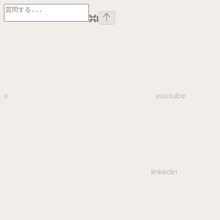
⌘
I
x
youtube
linkedin