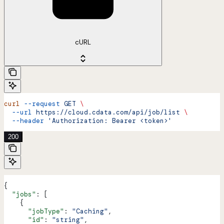
cURL
curl
 --request
 GET
 \
  --url
 https://cloud.cdata.com/api/job/list
 \
  --header
 'Authorization: Bearer <token>'
200
{
  "jobs"
: [
    {
      "jobType"
: 
"Caching"
,
      "id"
: 
"string"
,