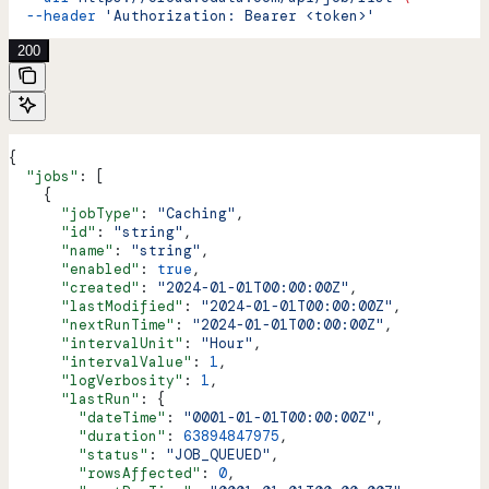
  --header
 'Authorization: Bearer <token>'
200
{
  "jobs"
: [
    {
      "jobType"
: 
"Caching"
,
      "id"
: 
"string"
,
      "name"
: 
"string"
,
      "enabled"
: 
true
,
      "created"
: 
"2024-01-01T00:00:00Z"
,
      "lastModified"
: 
"2024-01-01T00:00:00Z"
,
      "nextRunTime"
: 
"2024-01-01T00:00:00Z"
,
      "intervalUnit"
: 
"Hour"
,
      "intervalValue"
: 
1
,
      "logVerbosity"
: 
1
,
      "lastRun"
: {
        "dateTime"
: 
"0001-01-01T00:00:00Z"
,
        "duration"
: 
63894847975
,
        "status"
: 
"JOB_QUEUED"
,
        "rowsAffected"
: 
0
,