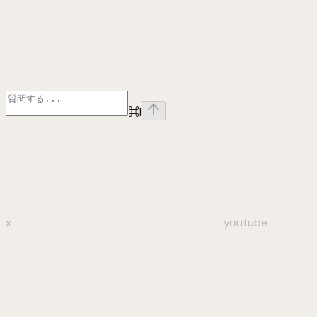
⌘
I
x
youtube