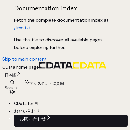
Documentation Index
Fetch the complete documentation index at:
/llms.txt
Use this file to discover all available pages
before exploring further.
Skip to main content
CData
home page
日本語
アシスタントに質問
Search...
⌘
K
CData for AI
お問い合わせ
お問い合わせ