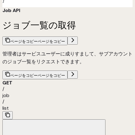
}
Job API
ジョブ一覧の取得
ページをコピー
ページをコピー
管理者はサービスユーザーに成りすまして、サブアカウント
のジョブ一覧をリクエストできます。
ページをコピー
ページをコピー
GET
/
job
/
list