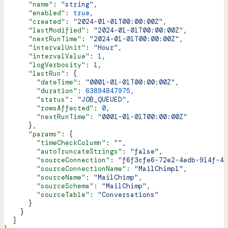
      "name"
: 
"string"
,
      "enabled"
: 
true
,
      "created"
: 
"2024-01-01T00:00:00Z"
,
      "lastModified"
: 
"2024-01-01T00:00:00Z"
,
      "nextRunTime"
: 
"2024-01-01T00:00:00Z"
,
      "intervalUnit"
: 
"Hour"
,
      "intervalValue"
: 
1
,
      "logVerbosity"
: 
1
,
      "lastRun"
: {
        "dateTime"
: 
"0001-01-01T00:00:00Z"
,
        "duration"
: 
63894847975
,
        "status"
: 
"JOB_QUEUED"
,
        "rowsAffected"
: 
0
,
        "nextRunTime"
: 
"0001-01-01T00:00:00Z"
      },
      "params"
: {
        "timeCheckColumn"
: 
""
,
        "autoTruncateStrings"
: 
"false"
,
        "sourceConnection"
: 
"f6f3cfe6-72e2-4edb-914f-44
        "sourceConnectionName"
: 
"MailChimp1"
,
        "sourceName"
: 
"MailChimp"
,
        "sourceSchema"
: 
"MailChimp"
,
        "sourceTable"
: 
"Conversations"
      }
    }
  ]