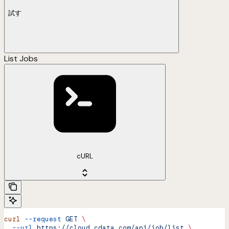
試す
List Jobs
cURL
curl
 --request
 GET
 \
  --url
 https://cloud.cdata.com/api/job/list
 \