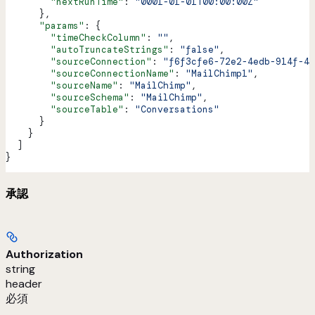
        "nextRunTime"
: 
"0001-01-01T00:00:00Z"
      },
      "params"
: {
        "timeCheckColumn"
: 
""
,
        "autoTruncateStrings"
: 
"false"
,
        "sourceConnection"
: 
"f6f3cfe6-72e2-4edb-914f-44
        "sourceConnectionName"
: 
"MailChimp1"
,
        "sourceName"
: 
"MailChimp"
,
        "sourceSchema"
: 
"MailChimp"
,
        "sourceTable"
: 
"Conversations"
      }
    }
  ]
}
承認
Authorization
string
header
必須