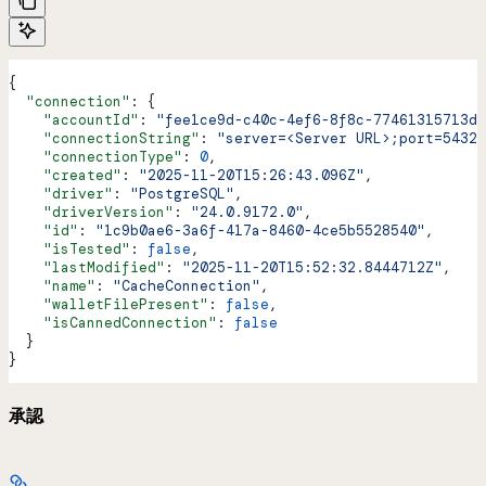
{
  "connection"
: {
    "accountId"
: 
"fee1ce9d-c40c-4ef6-8f8c-77461315713d"
    "connectionString"
: 
"server=<Server URL>;port=5432;
    "connectionType"
: 
0
,
    "created"
: 
"2025-11-20T15:26:43.096Z"
,
    "driver"
: 
"PostgreSQL"
,
    "driverVersion"
: 
"24.0.9172.0"
,
    "id"
: 
"1c9b0ae6-3a6f-417a-8460-4ce5b5528540"
,
    "isTested"
: 
false
,
    "lastModified"
: 
"2025-11-20T15:52:32.8444712Z"
,
    "name"
: 
"CacheConnection"
,
    "walletFilePresent"
: 
false
,
    "isCannedConnection"
: 
false
  }
}
承認