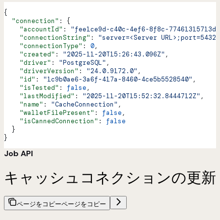
{
  "connection"
: {
    "accountId"
: 
"fee1ce9d-c40c-4ef6-8f8c-77461315713d"
    "connectionString"
: 
"server=<Server URL>;port=5432;
    "connectionType"
: 
0
,
    "created"
: 
"2025-11-20T15:26:43.096Z"
,
    "driver"
: 
"PostgreSQL"
,
    "driverVersion"
: 
"24.0.9172.0"
,
    "id"
: 
"1c9b0ae6-3a6f-417a-8460-4ce5b5528540"
,
    "isTested"
: 
false
,
    "lastModified"
: 
"2025-11-20T15:52:32.8444712Z"
,
    "name"
: 
"CacheConnection"
,
    "walletFilePresent"
: 
false
,
    "isCannedConnection"
: 
false
  }
}
Job API
キャッシュコネクションの更新
ページをコピー
ページをコピー