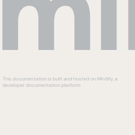
This documentation is built and hosted on Mintlify, a
developer documentation platform
Assistant
Responses
are
generated