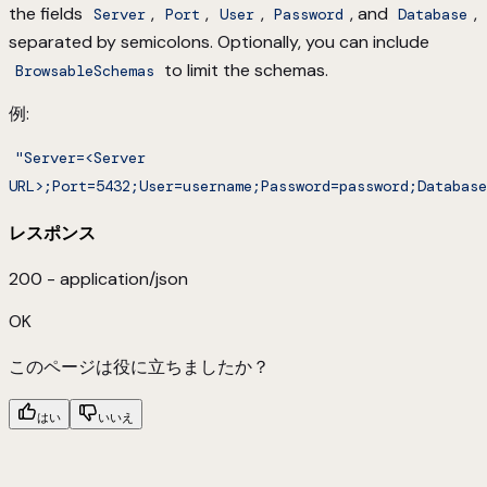
the fields
,
,
,
, and
,
Server
Port
User
Password
Database
separated by semicolons. Optionally, you can include
to limit the schemas.
BrowsableSchemas
例
:
"Server=<Server
URL>;Port=5432;User=username;Password=password;Database
レスポンス
200 - application/json
OK
このページは役に立ちましたか？
はい
いいえ