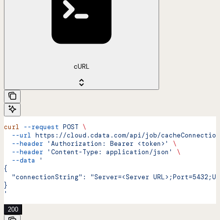
cURL
curl
 --request
 POST
 \
  --url
 https://cloud.cdata.com/api/job/cacheConnection
  --header
 'Authorization: Bearer <token>'
 \
  --header
 'Content-Type: application/json'
 \
  --data
 '
{
  "connectionString": "Server=<Server URL>;Port=5432;Us
}
'
200