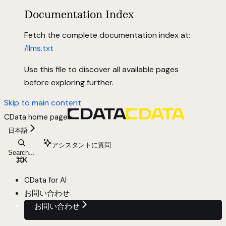
Documentation Index
Fetch the complete documentation index at:
/llms.txt
Use this file to discover all available pages
before exploring further.
Skip to main content
CData
home page
日本語
アシスタントに質問
Search...
⌘
K
CData for AI
お問い合わせ
お問い合わせ