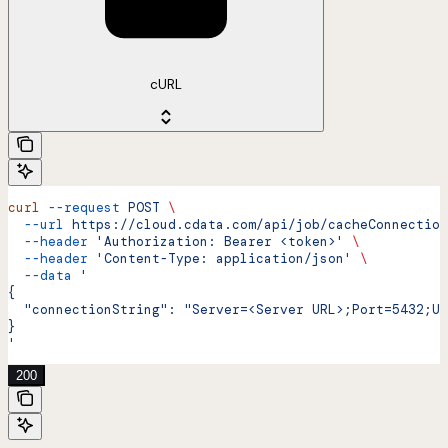
cURL
curl
 --request
 POST
 \
  --url
 https://cloud.cdata.com/api/job/cacheConnection
  --header
 'Authorization: Bearer <token>'
 \
  --header
 'Content-Type: application/json'
 \
  --data
 '
{
  "connectionString": "Server=<Server URL>;Port=5432;Us
}
'
200