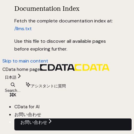
Documentation Index
Fetch the complete documentation index at:
/llms.txt
Use this file to discover all available pages
before exploring further.
Skip to main content
CData
home page
日本語
アシスタントに質問
Search...
⌘
K
CData for AI
お問い合わせ
お問い合わせ