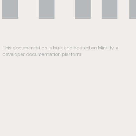
This documentation is built and hosted on Mintlify, a
developer documentation platform
Assistant
Responses
are
generated
using
AI
and
may
contain