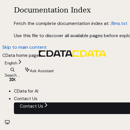
Documentation Index
Fetch the complete documentation index at:
/llms.txt
Use this file to discover all available pages before explo
Skip to main content
CData
home page
English
Ask Assistant
Search...
⌘
K
CData for AI
Contact Us
Contact Us