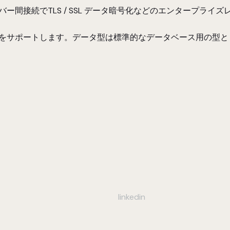
 - サーバー間接続でTLS / SSL データ暗号化などのエンター
データ検出をサポートします。データ型は標準的なデータベース用の型
linkedin