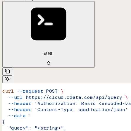
cURL
curl
 --request
 POST
 \
  --url
 https://cloud.cdata.com/api/query
 \
  --header
 'Authorization: Basic <encoded-va
  --header
 'Content-Type: application/json'
 
  --data
 '
{
  "query": "<string>",