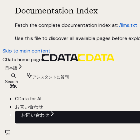
Documentation Index
Fetch the complete documentation index at:
/llms.txt
Use this file to discover all available pages before explo
Skip to main content
CData
home page
日本語
アシスタントに質問
Search...
⌘
K
CData for AI
お問い合わせ
お問い合わせ