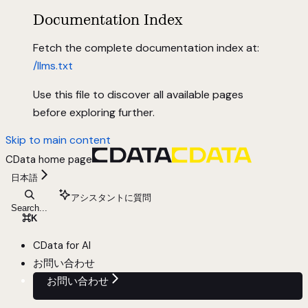
Documentation Index
Fetch the complete documentation index at:
/llms.txt
Use this file to discover all available pages
before exploring further.
Skip to main content
CData
home page
日本語
アシスタントに質問
Search...
⌘
K
CData for AI
お問い合わせ
お問い合わせ