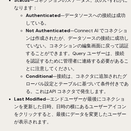
Status
—コネクションのステータス。次のいずれかに
なります：
Authenticated
—データソースへの接続は成功
している。
Not Authenticated
—Connect AI でコネクショ
ンは作成されたが、データソースの接続に成功し
ていない。コネクションの編集画面に戻って認証
することができます。Query ユーザーは、接続
を認証するために管理者に連絡する必要があるこ
とに注意してください。
Conditional
—接続は、コネクタに追加されたグ
ローバル設定とテーブルに基づいて条件付きであ
る。これはAPI コネクタで発生します。
Last Modified
—エンドユーザーが最後にコネクショ
ンを更新した日時。日時の横にあるユーザーアイコン
をクリックすると、最後にデータを変更したユーザー
が表示されます。