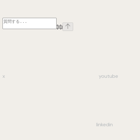
⌘
I
x
youtube
linkedin