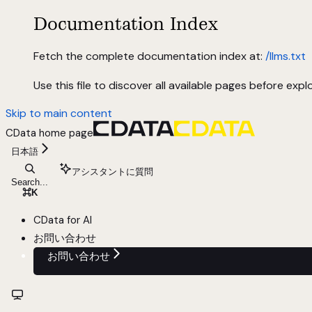
Documentation Index
Fetch the complete documentation index at:
/llms.txt
Use this file to discover all available pages before explo
Skip to main content
CData
home page
日本語
アシスタントに質問
Search...
⌘
K
CData for AI
お問い合わせ
お問い合わせ